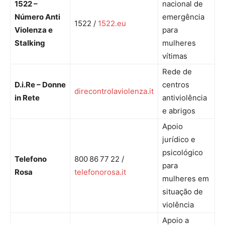
1522 –
nacional de
Número Anti
emergência
1522 /
1522.eu
Violenza e
para
Stalking
mulheres
vítimas
Rede de
D.i.Re – Donne
centros
direcontrolaviolenza.it
in Rete
antiviolência
e abrigos
Apoio
jurídico e
psicológico
Telefono
800 86 77 22 /
para
Rosa
telefonorosa.it
mulheres em
situação de
violência
Apoio a