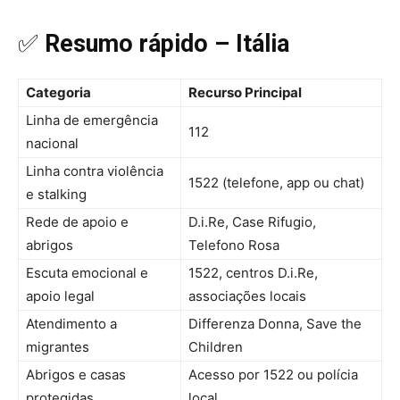
✅
Resumo rápido – Itália
Categoria
Recurso Principal
Linha de emergência
112
nacional
Linha contra violência
1522 (telefone, app ou chat)
e stalking
Rede de apoio e
D.i.Re, Case Rifugio,
abrigos
Telefono Rosa
Escuta emocional e
1522, centros D.i.Re,
apoio legal
associações locais
Atendimento a
Differenza Donna, Save the
migrantes
Children
Abrigos e casas
Acesso por 1522 ou polícia
protegidas
local