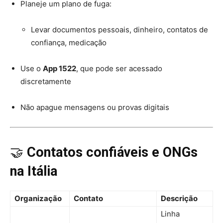
Planeje um plano de fuga:
Levar documentos pessoais, dinheiro, contatos de
confiança, medicação
I WANT IN
Use o
App 1522
, que pode ser acessado
I've read and accept the
Privacy Policy
.
discretamente
Não apague mensagens ou provas digitais
🤝
Contatos confiáveis e ONGs
na Itália
Organização
Contato
Descrição
Linha