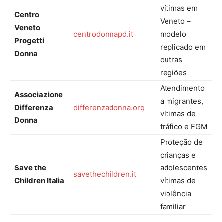
vítimas em
Centro
Veneto –
Veneto
centrodonnapd.it
modelo
Progetti
replicado em
Donna
outras
regiões
Atendimento
Associazione
a migrantes,
Differenza
differenzadonna.org
vítimas de
Donna
tráfico e FGM
Proteção de
crianças e
Save the
adolescentes
savethechildren.it
Children Italia
vítimas de
violência
familiar